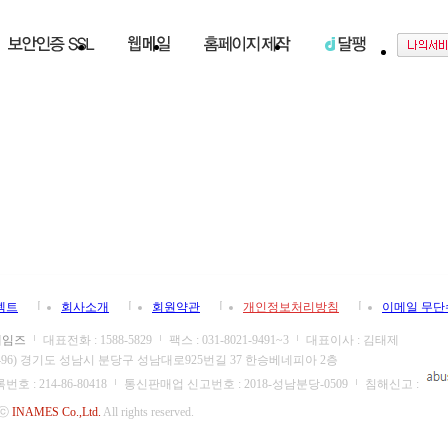
젝트
회사소개
회원약관
개인정보처리방침
이메일 무
네임즈
대표전화 : 1588-5829
팩스 : 031-8021-9491~3
대표이사 : 김태제
13496) 경기도 성남시 분당구 성남대로925번길 37 한승베네피아 2층
 : 214-86-80418
통신판매업 신고번호 : 2018-성남분당-0509
침해신고 :
 ⓒ
INAMES Co.,Ltd.
All rights reserved.